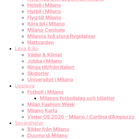
Hotell i Milano
Hyrbil i Milano
Flyg till Milano
Köra bil i Milano
Milano Centrale
Milanos två stora flygplatser
Nattvarden
Leva & Bo
Väder & Klimat
Jobba i Milano
Ringa till/från Italien
Skidorter
Universitet i Milano
Uppleva
Fotboll i Milano
Milanos fotbollslag och biljetter
Milan Fashion Week
Milano Karta
Vinter OS 2026 – Milano / Cortina d’Ampezzo
Sevärdheter
Bilder från Milano
Duomo di Milano