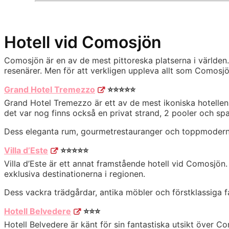
Hotell vid Comosjön
Comosjön är en av de mest pittoreska platserna i världen. 
resenärer. Men för att verkligen uppleva allt som Comosjö
Grand Hotel Tremezzo
⭐️⭐️⭐️⭐️⭐️
Grand Hotel Tremezzo är ett av de mest ikoniska hotelle
det var nog finns också en privat strand, 2 pooler och sp
Dess eleganta rum, gourmetrestauranger och toppmoderna 
Villa d’Este
⭐️⭐️⭐️⭐️⭐️
Villa d’Este är ett annat framstående hotell vid Comosjön
exklusiva destinationerna i regionen.
Dess vackra trädgårdar, antika möbler och förstklassiga fa
Hotell Belvedere
⭐️⭐️⭐️
Hotell Belvedere är känt för sin fantastiska utsikt över Co