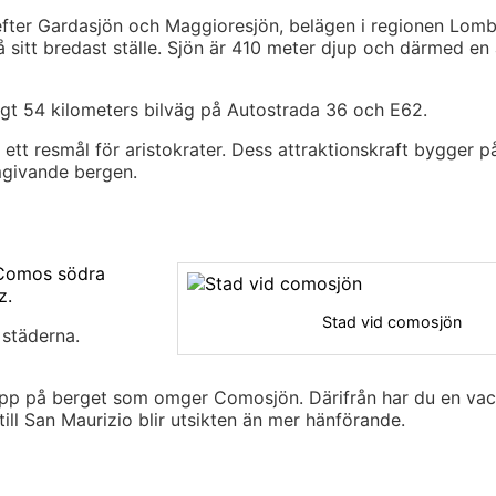
 efter Gardasjön och Maggioresjön, belägen i regionen Lomba
å sitt bredast ställe. Sjön är 410 meter djup och därmed en
ygt 54 kilometers bilväg på Autostrada 36 och E62.
ett resmål för aristokrater. Dess attraktionskraft bygger p
omgivande bergen.
 Comos södra
z.
Stad vid comosjön
 städerna.
 upp på berget som omger Comosjön. Därifrån har du en va
ill San Maurizio blir utsikten än mer hänförande.