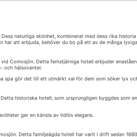
Dess naturliga skönhet, kombinerat med dess rika historia oc
n har att erbjuda, behöver du bo på ett av de många lyxiga
n vid Comosjön. Detta femstjärniga hotell erbjuder enastå
a- och hälsocenter.
spa gör det till ett utmärkt val för dem som söker lyx oc
. Detta historiska hotell, som ursprungligen byggdes som en
ciliteter ger en känsla av tidlös elegans.
mosjön. Detta familjeägda hotell har varit i drift sedan 1880