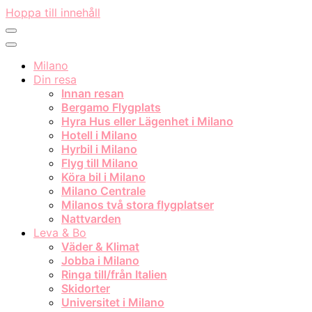
Hoppa till innehåll
Milano
Din resa
Innan resan
Bergamo Flygplats
Hyra Hus eller Lägenhet i Milano
Hotell i Milano
Hyrbil i Milano
Flyg till Milano
Köra bil i Milano
Milano Centrale
Milanos två stora flygplatser
Nattvarden
Leva & Bo
Väder & Klimat
Jobba i Milano
Ringa till/från Italien
Skidorter
Universitet i Milano