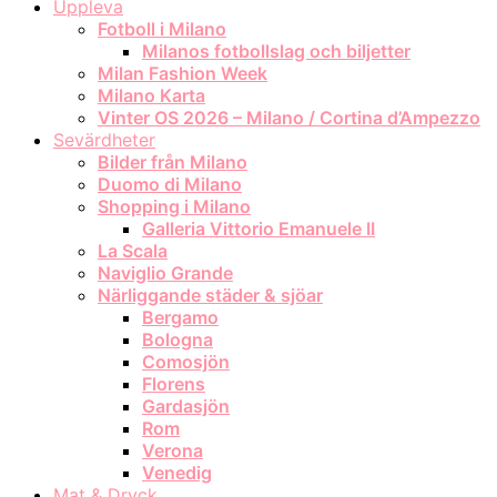
Uppleva
Fotboll i Milano
Milanos fotbollslag och biljetter
Milan Fashion Week
Milano Karta
Vinter OS 2026 – Milano / Cortina d’Ampezzo
Sevärdheter
Bilder från Milano
Duomo di Milano
Shopping i Milano
Galleria Vittorio Emanuele II
La Scala
Naviglio Grande
Närliggande städer & sjöar
Bergamo
Bologna
Comosjön
Florens
Gardasjön
Rom
Verona
Venedig
Mat & Dryck