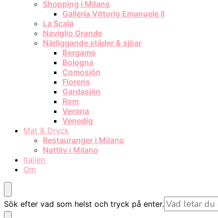
Shopping i Milano
Galleria Vittorio Emanuele II
La Scala
Naviglio Grande
Närliggande städer & sjöar
Bergamo
Bologna
Comosjön
Florens
Gardasjön
Rom
Verona
Venedig
Mat & Dryck
Restauranger i Milano
Nattliv i Milano
Italien
Om
Letar
Sök efter vad som helst och tryck på enter.
du