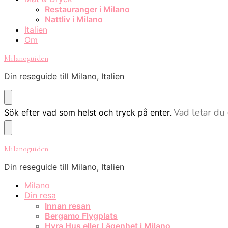
Restauranger i Milano
Nattliv i Milano
Italien
Om
Milanoguiden
Din reseguide till Milano, Italien
Letar
Sök efter vad som helst och tryck på enter.
du
efter
något?
Milanoguiden
Din reseguide till Milano, Italien
Milano
Din resa
Innan resan
Bergamo Flygplats
Hyra Hus eller Lägenhet i Milano