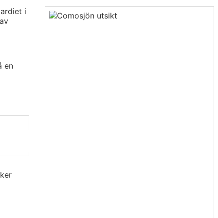
rdiet i
 av
å en
cker