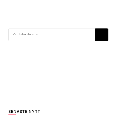
Letar
du
efter
något?
SENASTE NYTT