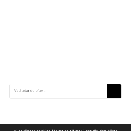
Letar
du
efter
något?